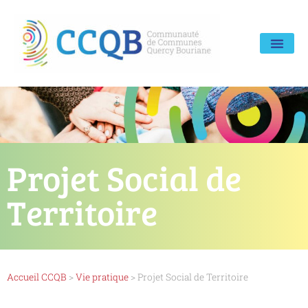
Projet Social de
Territoire
Accueil CCQB
>
Vie pratique
>
Projet Social de Territoire